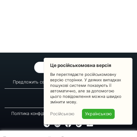
Це російськомовна версія
ОБРАТНАЯ СВЯЗЬ
Ви переглядаєте російськомовну
версію сторінки. У деяких випадках
Предложить свой вопрос
Статистика изменений
пошукові системи показують її
автоматично, але за допомогою
О сервисе
Преподавателям
цього повідомлення можна швидко
Новости
Пульс страны
змінити мову.
Політика конфіденційності
Угода підписника
Російською
Українською
© 2016-2026 GREEN-WAY